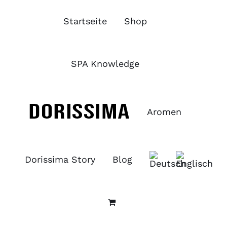
Zum
Inhalt
Startseite
Shop
springen
SPA Knowledge
Aromen
Dorissima Story
Blog