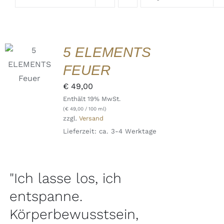
IN DEN
5 ELEMENTS
WARENKORB
/
FEUER
DETAILS
QUICK
€
49,00
VIEW
Enthält 19% MwSt.
(
€
49,00
/ 100 ml)
zzgl.
Versand
Lieferzeit: ca. 3-4 Werktage
"Ich lasse los, ich
entspanne.
Körperbewusstsein,