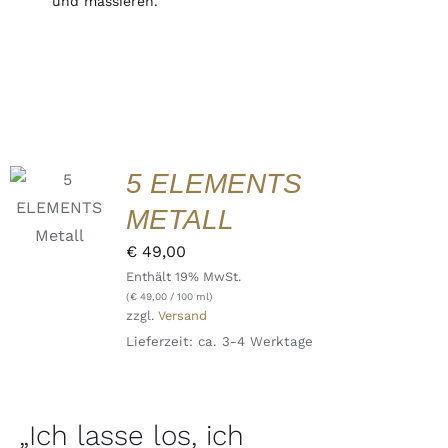
und massieren.
IN DEN
5 ELEMENTS
WARENKORB
/
METALL
DETAILS
QUICK
€
49,00
VIEW
Enthält 19% MwSt.
(
€
49,00
/ 100 ml)
zzgl.
Versand
Lieferzeit: ca. 3-4 Werktage
„Ich lasse los, ich