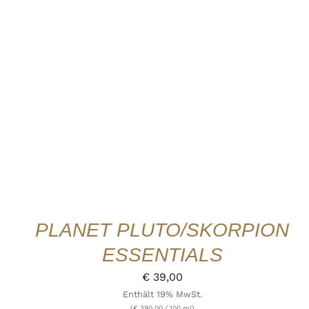
IN DEN WARENKORB
/
DETAILS
QUICK
VIEW
PLANET PLUTO/SKORPION
ESSENTIALS
€
39,00
Enthält 19% MwSt.
(
€
390,00
/ 100 ml)