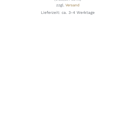
zzgl.
Versand
Lieferzeit: ca. 3-4 Werktage
IN DEN WARENKORB
/
DETAILS
QUICK
VIEW