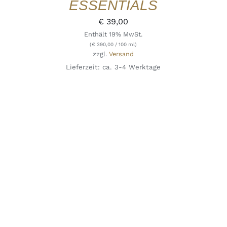
ESSENTIALS
€
39,00
Enthält 19% MwSt.
(
€
390,00
/ 100 ml)
zzgl.
Versand
Lieferzeit: ca. 3-4 Werktage
IN DEN WARENKORB
/
DETAILS
QUICK
VIEW