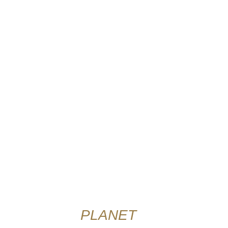
IN DEN WARENKORB
/
DETAILS
QUICK
VIEW
PLANET