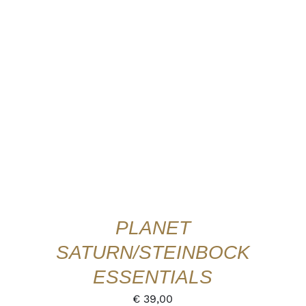
IN DEN WARENKORB
/
DETAILS
QUICK
VIEW
PLANET
SATURN/STEINBOCK
ESSENTIALS
€
39,00