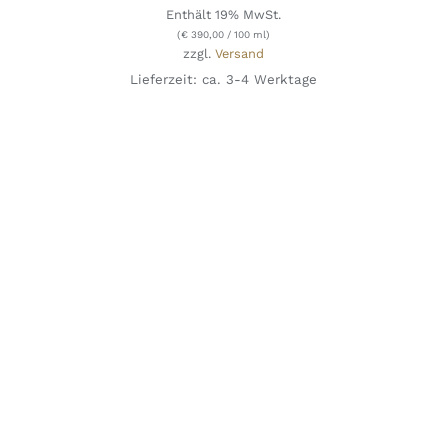
Enthält 19% MwSt.
(
€
390,00
/ 100 ml)
zzgl.
Versand
Lieferzeit: ca. 3-4 Werktage
IN DEN WARENKORB
/
DETAILS
QUICK
VIEW