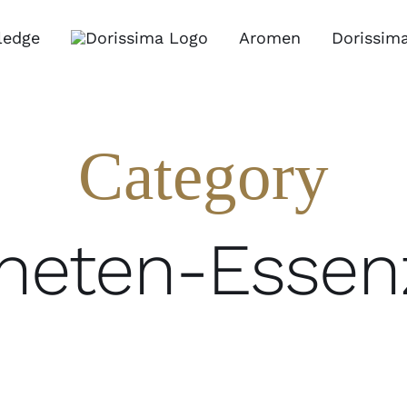
ledge
Aromen
Dorissim
Category
aneten-Essen