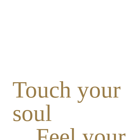
Touch your
soul
Feel your