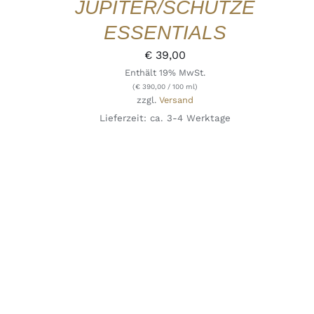
JUPITER/SCHÜTZE
ESSENTIALS
€
39,00
Enthält 19% MwSt.
(
€
390,00
/ 100 ml)
zzgl.
Versand
Lieferzeit: ca. 3-4 Werktage
IN DEN WARENKORB
/
DETAILS
QUICK
VIEW