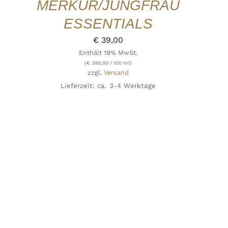
MERKUR/JUNGFRAU
ESSENTIALS
€
39,00
Enthält 19% MwSt.
(
€
390,00
/ 100 ml)
zzgl.
Versand
Lieferzeit: ca. 3-4 Werktage
IN DEN WARENKORB
/
DETAILS
QUICK
VIEW