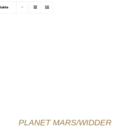
dukte
IN DEN WARENKORB
/
DETAILS
QUICK
VIEW
PLANET MARS/WIDDER