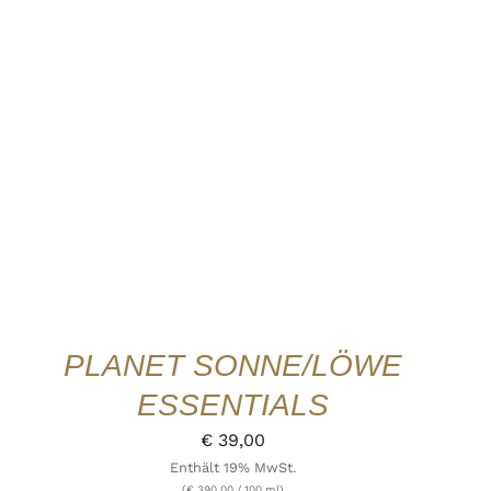
IN DEN WARENKORB
/
DETAILS
QUICK
VIEW
PLANET SONNE/LÖWE
ESSENTIALS
€
39,00
Enthält 19% MwSt.
(
€
390,00
/ 100 ml)