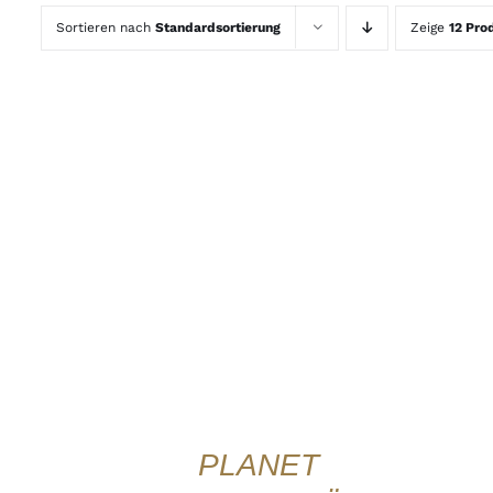
Sortieren nach
Standardsortierung
Zeige
12 Pro
IN DEN WARENKORB
/
DETAILS
QUICK
VIEW
PLANET