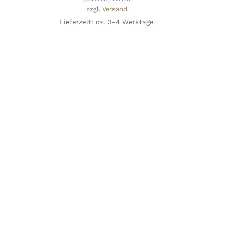
zzgl.
Versand
Lieferzeit: ca. 3-4 Werktage
IN DEN WARENKORB
/
DETAILS
QUICK
VIEW