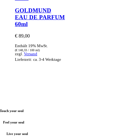
GOLDMUND
EAU DE PARFUM
60ml
€
89,00
Enthält 19% MwSt.
(
€
148,33
/ 100 ml)
zzgl.
Versand
Lieferzeit: ca. 3-4 Werktage
Touch your soul
Feel your soul
Live your soul