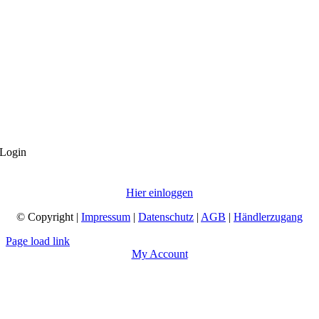
Login
Hier einloggen
© Copyright |
Impressum
|
Datenschutz
|
AGB
|
Händlerzugang
Page load link
My Account
Nach
oben