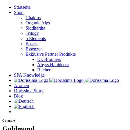
Zum
Startseite
Inhalt
Shop
springen
Chakras
Organic Alps
Siddhartha
Trilogy
5 Elements
Basics
Essenzen
Exklusive Partner Produkte
Dr. Bronners
Abyss Habidecor
Bücher
SPA Knowledge
Aromen
Dorissima Story
Blog
Category
Goldmund