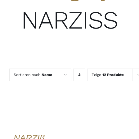
NARZISS
Sortieren nach
Name
Zeige
12 Produkte
IN DEN
WARENKORB
/
DETAILS
QUICK
VIEW
NARZIß