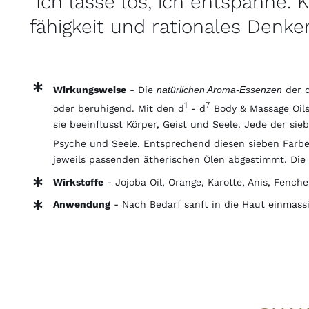
"Ich lasse los, ich entspanne.
fähigkeit und rationales Denken
Wirkungsweise
- Die
natürlichen Aroma-Essenzen
der 
1
7
oder beruhigend. Mit den d
- d
Body & Massage Oils 
sie beeinflusst Körper, Geist und Seele. Jede der si
Psyche und Seele. Entsprechend diesen sieben Farbe
jeweils passenden ätherischen Ölen abgestimmt. Die 
Wirkstoffe
-
Jojoba Oil, Orange, Karotte, Anis, Fench
Anwendung
- Nach Bedarf sanft in die Haut einmassi
IN
DEN
WARENKORB