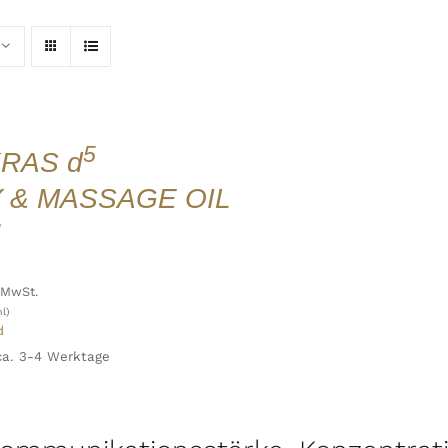
5
RAS d
 & MASSAGE OIL
 MwSt.
l)
d
 ca. 3-4 Werktage