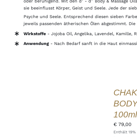
oder beruhigend. Mit den d
- d
Body & Massage Oils 
sie beeinflusst Körper, Geist und Seele. Jede der si
Psyche und Seele. Entsprechend diesen sieben Farbe
jeweils passenden ätherischen Ölen abgestimmt. Die 
Wirkstoffe
-
Jojoba Oil, Angelika, Lavendel, Kamille, 
Anwendung
- Nach Bedarf sanft in die Haut einmassi
IN
DEN
WARENKORB
CHAK
/
DETAILS
BODY
QUICK
VIEW
100ml
€
79,00
Enthält 19%