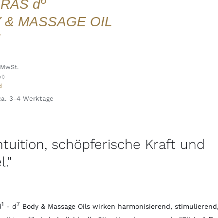
RAS d
 & MASSAGE OIL
 MwSt.
l)
d
 ca. 3-4 Werktage
Intuition, schöpferische Kraft und
."
1
7
d
- d
Body & Massage Oils wirken harmonisierend, stimulieren