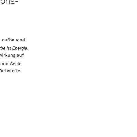
ions-
d, aufbauend
be ist Energie
,
Wirkung auf
 und Seele
arbstoffe.