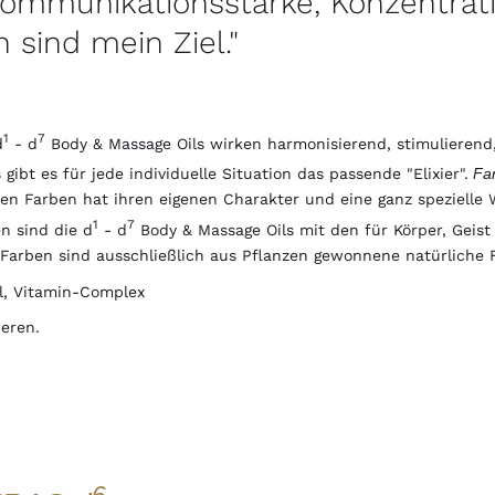
 Kommunikationsstärke, Konzentrat
 sind mein Ziel."
1
7
d
- d
Body & Massage Oils wirken harmonisierend, stimulieren
gibt es für jede individuelle Situation das passende "Elixier".
Far
eben Farben hat ihren eigenen Charakter und eine ganz spezielle 
1
7
n sind die d
- d
Body & Massage Oils mit den für Körper, Geist
Farben sind ausschließlich aus Pflanzen gewonnene natürliche F
el, Vitamin-Complex
eren.
6