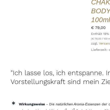
CHAK
/
DETAILS
BODY
QUICK
VIEW
100ml
€
79,00
Enthält 19%
(
€
79,00
/ 100 m
zzgl.
Versan
Lieferzeit:
"Ich lasse los, ich entspanne. 
Vorstellungskraft sind mein Ziel
Wirkungsweise
- Die
natürlichen Aroma-Essenzen
der 
1
7