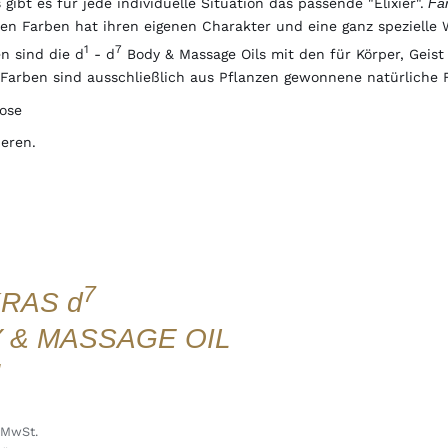
gibt es für jede individuelle Situation das passende "Elixier".
Far
eben Farben hat ihren eigenen Charakter und eine ganz spezielle 
1
7
n sind die d
- d
Body & Massage Oils mit den für Körper, Geist
Farben sind ausschließlich aus Pflanzen gewonnene natürliche F
Rose
eren.
7
RAS d
 & MASSAGE OIL
 MwSt.