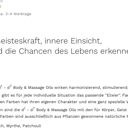
l)
d
 ca. 3-4 Werktage
eisteskraft, innere Einsicht,
 die Chancen des Lebens erkenn
1
7
d
- d
Body & Massage Oils wirken harmonisierend, stimulieren
gibt es für jede individuelle Situation das passende "Elixier".
Far
eben Farben hat ihren eigenen Charakter und eine ganz spezielle 
1
7
n sind die d
- d
Body & Massage Oils mit den für Körper, Geist
Farben sind ausschließlich aus Pflanzen gewonnene natürliche F
ch, Myrthe, Patchouli