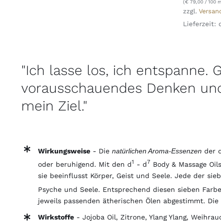
(
€
79,00
/ 100 m
zzgl.
Versan
Lieferzeit:
"Ich lasse los, ich entspanne. G
vorausschauendes Denken und
mein Ziel."
Wirkungsweise
- Die
natürlichen Aroma-Essenzen
der 
1
7
oder beruhigend. Mit den d
- d
Body & Massage Oils 
sie beeinflusst Körper, Geist und Seele. Jede der si
Psyche und Seele. Entsprechend diesen sieben Farbe
jeweils passenden ätherischen Ölen abgestimmt. Die 
Wirkstoffe
- Jojoba Oil, Zitrone, Ylang Ylang, Weihrau