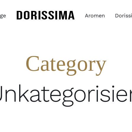
ge
Aromen
Doriss
Category
nkategorisie