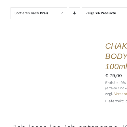
Sortieren nach
Preis
Zeige
24 Produkte
IN
DEN
WARENKORB
CHAK
/
DETAILS
BODY
QUICK
VIEW
100ml
€
79,00
Enthält 19%
(
€
79,00
/ 100 m
zzgl.
Versan
Lieferzeit: