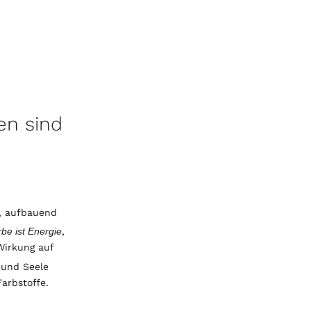
en sind
d, aufbauend
be ist Energie
,
Wirkung auf
 und Seele
arbstoffe.