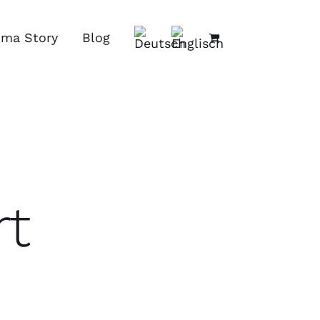
ima Story
Blog
rt