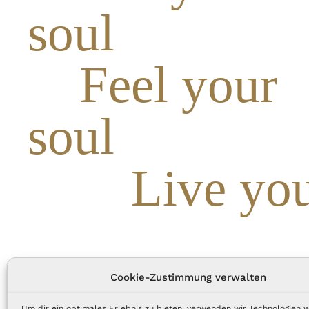
soul
Feel your
soul
Live you
Cookie-Zustimmung verwalten
Um dir ein optimales Erlebnis zu bieten, verwenden wir Technologien w