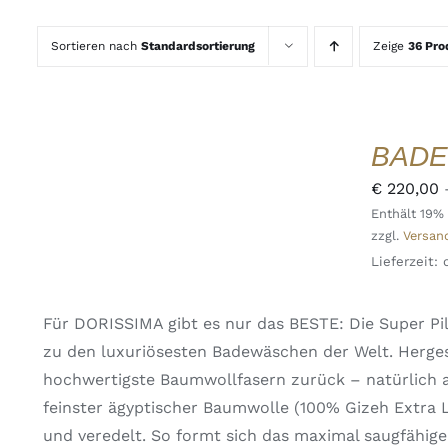
Sortieren nach
Standardsortierung
Zeige
36 Pro
AUSFÜHRUNG
WÄHLEN
DIESES
/
BADE
PRODUKT
DETAILS
WEIST
QUICK
€
220,00
MEHRERE
VIEW
Enthält 19%
VARIANTEN
zzgl.
Versan
AUF.
DIE
Lieferzeit:
OPTIONEN
KÖNNEN
AUF
Für DORISSIMA gibt es nur das BESTE: Die Super 
DER
zu den luxuriösesten Badewäschen der Welt. Herges
PRODUKTSEITE
GEWÄHLT
hochwertigste Baumwollfasern zurück – natürlich a
WERDEN
feinster ägyptischer Baumwolle (100% Gizeh Extra
und veredelt. So formt sich das maximal saugfähige