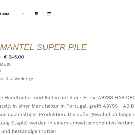
dukte
MANTEL SUPER PILE
Preisspanne:
–
€
245,00
 MwSt.
€ 220,00
d
bis
 ca. 3-4 Werktage
€ 245,00
Pile Handtücher und Bademäntel der Firma ABYSS HABIDE
tellt in einer Manufaktur in Portugal, greift ABYSS HABI
us nachhaltiger Produktion. Die außergewöhnlich langen
 Long Staple) werden in einem umweltschonenden Verfahr
 und beständige Frottier.