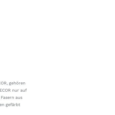
COR, gehören
DECOR nur auf
 Fasern aus
en gefärbt