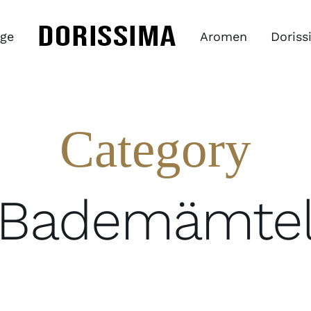
ge
Aromen
Doriss
Category
Bademämte