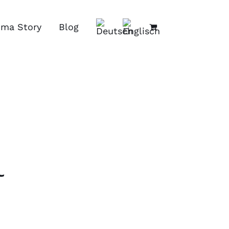
ima Story
Blog
l