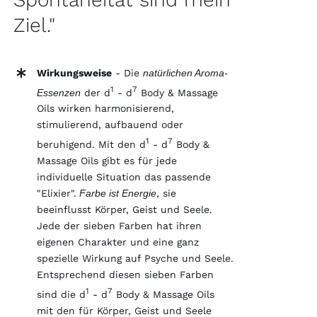
Ziel."
Wirkungsweise
- Die
natürlichen Aroma-
1
7
Essenzen
der d
- d
Body & Massage
Oils wirken harmonisierend,
stimulierend, aufbauend oder
1
7
beruhigend. Mit den d
- d
Body &
Massage Oils gibt es für jede
individuelle Situation das passende
"Elixier".
Farbe ist Energie
, sie
beeinflusst Körper, Geist und Seele.
Jede der sieben Farben hat ihren
eigenen Charakter und eine ganz
spezielle Wirkung auf Psyche und Seele.
Entsprechend diesen sieben Farben
1
7
sind die d
- d
Body & Massage Oils
mit den für Körper, Geist und Seele