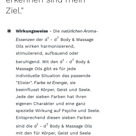
Ziel."
Wirkungsweise
- Die
natürlichen Aroma-
1
7
Essenzen
der d
- d
Body & Massage
Oils wirken harmonisierend,
stimulierend, aufbauend oder
1
7
beruhigend. Mit den d
- d
Body &
Massage Oils gibt es für jede
individuelle Situation das passende
"Elixier".
Farbe ist Energie
, sie
beeinflusst Körper, Geist und Seele.
Jede der sieben Farben hat ihren
eigenen Charakter und eine ganz
spezielle Wirkung auf Psyche und Seele.
Entsprechend diesen sieben Farben
1
7
sind die d
- d
Body & Massage Oils
mit den für Körper, Geist und Seele