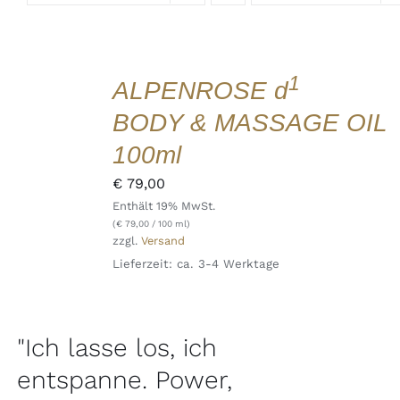
IN
DEN
WARENKORB
1
ALPENROSE d
/
DETAILS
BODY & MASSAGE OIL
QUICK
VIEW
100ml
€
79,00
Enthält 19% MwSt.
(
€
79,00
/ 100 ml)
zzgl.
Versand
Lieferzeit: ca. 3-4 Werktage
"Ich lasse los, ich
entspanne. Power,