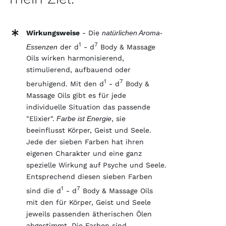
Wirkungsweise
- Die
natürlichen Aroma-
1
7
Essenzen
der d
- d
Body & Massage
Oils wirken harmonisierend,
stimulierend, aufbauend oder
1
7
beruhigend. Mit den d
- d
Body &
Massage Oils gibt es für jede
individuelle Situation das passende
"Elixier".
Farbe ist Energie
, sie
beeinflusst Körper, Geist und Seele.
Jede der sieben Farben hat ihren
eigenen Charakter und eine ganz
spezielle Wirkung auf Psyche und Seele.
Entsprechend diesen sieben Farben
1
7
sind die d
- d
Body & Massage Oils
mit den für Körper, Geist und Seele
jeweils passenden ätherischen Ölen
abgestimmt. Die Farben sind