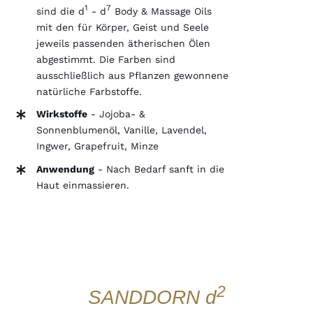
1
7
sind die d
- d
Body & Massage Oils
mit den für Körper, Geist und Seele
jeweils passenden ätherischen Ölen
abgestimmt. Die Farben sind
ausschließlich aus Pflanzen gewonnene
natürliche Farbstoffe.
Wirkstoffe
-
Jojoba- &
Sonnenblumenöl, Vanille, Lavendel,
Ingwer, Grapefruit, Minze
Anwendung
- Nach Bedarf sanft in die
Haut einmassieren.
IN
DEN
WARENKORB
2
SANDDORN d
/
DETAILS