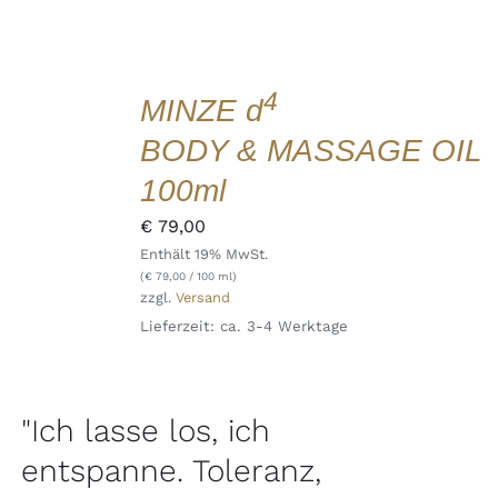
IN
DEN
WARENKORB
4
MINZE d
/
DETAILS
BODY & MASSAGE OIL
QUICK
VIEW
100ml
€
79,00
Enthält 19% MwSt.
(
€
79,00
/ 100 ml)
zzgl.
Versand
Lieferzeit: ca. 3-4 Werktage
"Ich lasse los, ich
entspanne. Toleranz,