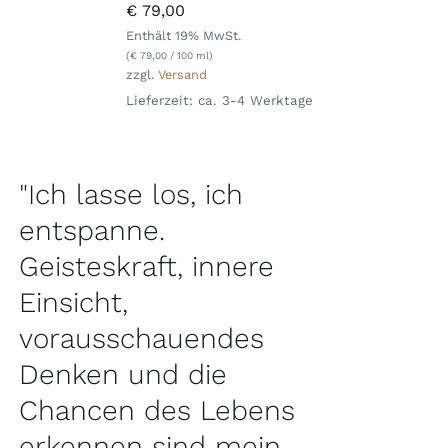
€
79,00
Enthält 19% MwSt.
(
€
79,00
/ 100 ml)
zzgl.
Versand
Lieferzeit: ca. 3-4 Werktage
"Ich lasse los, ich
entspanne.
Geisteskraft, innere
Einsicht,
vorausschauendes
Denken und die
Chancen des Lebens
erkennen sind mein