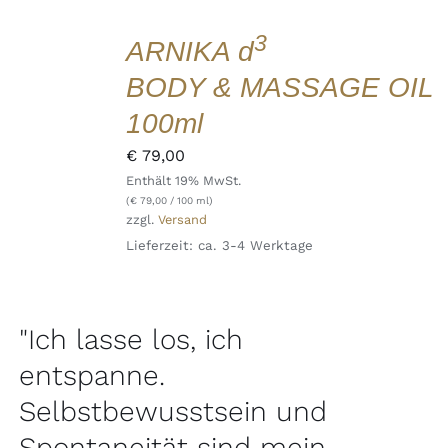
DEN
WARENKORB
3
ARNIKA d
/
DETAILS
BODY & MASSAGE OIL
QUICK
VIEW
100ml
€
79,00
Enthält 19% MwSt.
(
€
79,00
/ 100 ml)
zzgl.
Versand
Lieferzeit: ca. 3-4 Werktage
"Ich lasse los, ich
entspanne.
Selbstbewusstsein und
Spontaneität sind mein