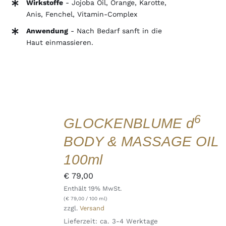
Wirkstoffe
-
Jojoba Oil, Orange, Karotte,
Anis, Fenchel, Vitamin-Complex
Anwendung
- Nach Bedarf sanft in die
Haut einmassieren.
IN
DEN
WARENKORB
6
GLOCKENBLUME d
/
DETAILS
BODY & MASSAGE OIL
QUICK
VIEW
100ml
€
79,00
Enthält 19% MwSt.
(
€
79,00
/ 100 ml)
zzgl.
Versand
Lieferzeit: ca. 3-4 Werktage