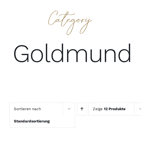
Category
Goldmund
Sortieren nach
Zeige
12 Produkte
IN
Standardsortierung
DEN
WARENKORB
/
DETAILS