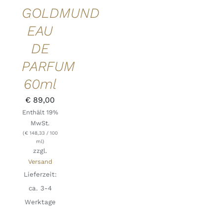
GOLDMUND
QUICK
VIEW
EAU
DE
PARFUM
60ml
€
89,00
Enthält 19%
MwSt.
(
€
148,33
/ 100
ml)
zzgl.
Versand
Lieferzeit:
ca. 3-4
Werktage