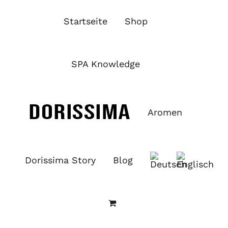
Zum
Inhalt
Startseite
Shop
springen
SPA Knowledge
Aromen
Dorissima Story
Blog