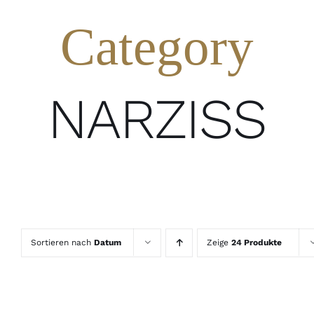
Category
NARZISS
Sortieren nach
Datum
Zeige
24 Produkte
IN
DEN
WARENKORB
/
DETAILS