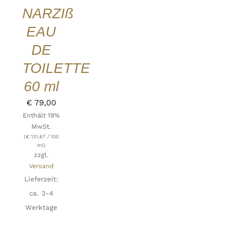
NARZIß
QUICK
VIEW
EAU
DE
TOILETTE
60 ml
€
79,00
Enthält 19%
MwSt.
(
€
131,67
/ 100
ml)
zzgl.
Versand
Lieferzeit:
ca. 3-4
Werktage