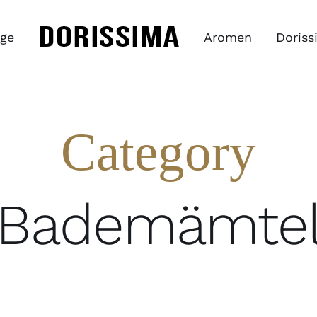
ge
Aromen
Doriss
Category
Bademämte