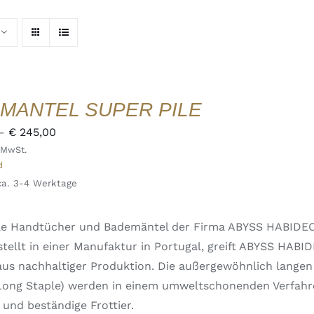
MANTEL SUPER PILE
Preisspanne:
–
€
245,00
 MwSt.
€ 220,00
d
bis
 ca. 3-4 Werktage
€ 245,00
Pile Handtücher und Bademäntel der Firma ABYSS HABIDE
tellt in einer Manufaktur in Portugal, greift ABYSS HABI
us nachhaltiger Produktion. Die außergewöhnlich langen
 Long Staple) werden in einem umweltschonenden Verfahr
 und beständige Frottier.