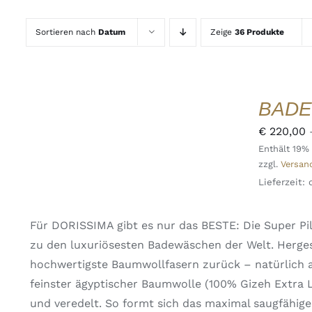
Sortieren nach
Datum
Zeige
36 Produkte
AUSFÜHRUNG
WÄHLEN
DIESES
/
BADE
PRODUKT
DETAILS
WEIST
QUICK
€
220,00
MEHRERE
VIEW
Enthält 19%
VARIANTEN
zzgl.
Versan
AUF.
DIE
Lieferzeit:
OPTIONEN
KÖNNEN
AUF
Für DORISSIMA gibt es nur das BESTE: Die Super 
DER
zu den luxuriösesten Badewäschen der Welt. Herges
PRODUKTSEITE
GEWÄHLT
hochwertigste Baumwollfasern zurück – natürlich a
WERDEN
feinster ägyptischer Baumwolle (100% Gizeh Extra
und veredelt. So formt sich das maximal saugfähige