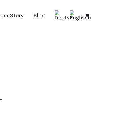
ima Story
Blog
l