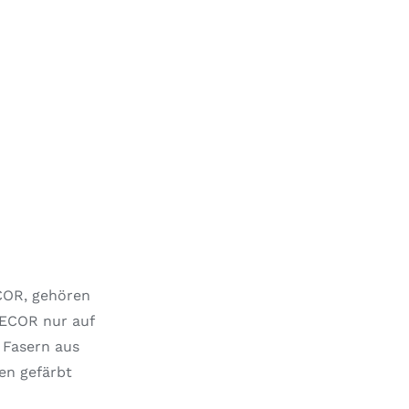
COR, gehören
DECOR nur auf
 Fasern aus
en gefärbt