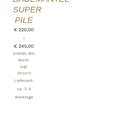
DIE
SUPER
OPTIONEN
KÖNNEN
PILE
AUF
DER
€
220,00
PRODUKTSEITE
GEWÄHLT
–
WERDEN
Preisspanne:
€
245,00
Enthält 19%
€ 220,00
MwSt.
bis
zzgl.
€ 245,00
Versand
Lieferzeit:
ca. 3-4
Werktage