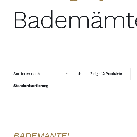
Bademämt
Sortieren nach
Zeige
12 Produkte
Standardsortierung
AUSFÜHRUNG
WÄHLEN
DIESES
/
PRODUKT
DETAILS
WEIST
QUICK
MEHRERE
VIEW
VARIANTEN
BADEMANTEL
AUF.