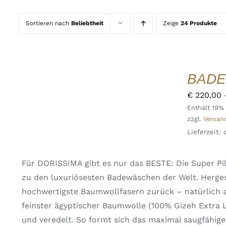
Sortieren nach
Beliebtheit
Zeige
24 Produkte
AUSFÜHRUNG
WÄHLEN
DIESES
/
BADE
PRODUKT
DETAILS
WEIST
QUICK
€
220,00
MEHRERE
VIEW
Enthält 19%
VARIANTEN
zzgl.
Versan
AUF.
DIE
Lieferzeit:
OPTIONEN
KÖNNEN
AUF
Für DORISSIMA gibt es nur das BESTE: Die Super 
DER
zu den luxuriösesten Badewäschen der Welt. Herges
PRODUKTSEITE
GEWÄHLT
hochwertigste Baumwollfasern zurück – natürlich a
WERDEN
feinster ägyptischer Baumwolle (100% Gizeh Extra
und veredelt. So formt sich das maximal saugfähige