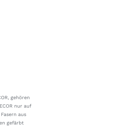
COR, gehören
DECOR nur auf
 Fasern aus
en gefärbt