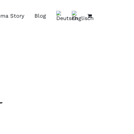
ima Story
Blog
l