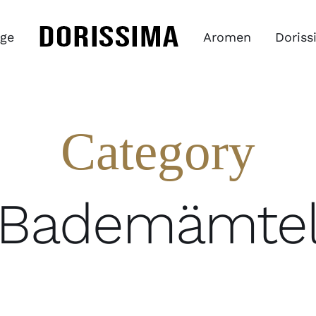
ge
Aromen
Doriss
Category
Bademämte