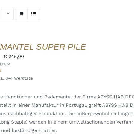
MANTEL SUPER PILE
Preisspanne:
–
€
245,00
 MwSt.
€ 220,00
d
bis
 ca. 3-4 Werktage
€ 245,00
Pile Handtücher und Bademäntel der Firma ABYSS HABIDE
tellt in einer Manufaktur in Portugal, greift ABYSS HABI
us nachhaltiger Produktion. Die außergewöhnlich langen
 Long Staple) werden in einem umweltschonenden Verfahr
 und beständige Frottier.