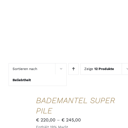
Sortieren nach
Zeige
12 Produkte
Beliebtheit
AUSFÜHRUNG
BADEMANTEL SUPER
WÄHLEN
DIESES
/
PILE
PRODUKT
DETAILS
WEIST
Preisspanne:
QUICK
€
220,00
–
€
245,00
MEHRERE
VIEW
Enthält 19% MwSt.
€ 220,00