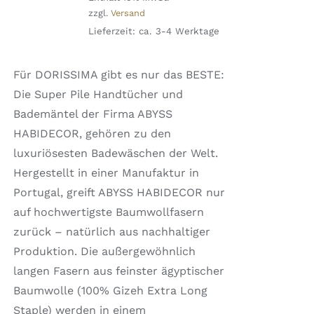
VARIANTEN
zzgl.
Versand
AUF.
bis
DIE
Lieferzeit: ca. 3-4 Werktage
€ 245,00
OPTIONEN
KÖNNEN
AUF
Für DORISSIMA gibt es nur das BESTE:
DER
Die Super Pile Handtücher und
PRODUKTSEITE
GEWÄHLT
Bademäntel der Firma ABYSS
WERDEN
HABIDECOR, gehören zu den
luxuriösesten Badewäschen der Welt.
Hergestellt in einer Manufaktur in
Portugal, greift ABYSS HABIDECOR nur
auf hochwertigste Baumwollfasern
zurück – natürlich aus nachhaltiger
Produktion. Die außergewöhnlich
langen Fasern aus feinster ägyptischer
Baumwolle (100% Gizeh Extra Long
Staple) werden in einem