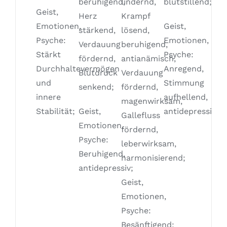
beruhigend,
lindernd,
blutstillend;
Geist,
Herz
Krampf
Emotionen,
Geist,
stärkend,
lösend,
Psyche:
Emotionen,
Verdauung
beruhigend,
Stärkt
Psyche:
fördernd,
antianämisch,
Durchhaltevermögen
Anregend,
Blutdruck
Verdauung
und
Stimmung
senkend;
fördernd,
innere
aufhellend,
magenwirksam,
Stabilität;
Geist,
antidepressiv;
Gallefluss
Emotionen,
fördernd,
Psyche:
leberwirksam,
Beruhigend,
harmonisierend;
antidepressiv;
Geist,
Emotionen,
Psyche:
Besänftigend;