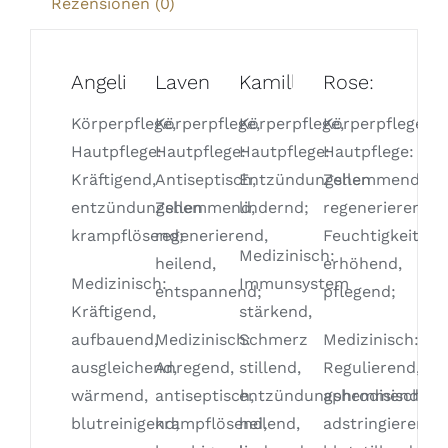
Rezensionen (0)
Angelika:
Lavendel:
Kamille:
Rose:
Körperpflege,
Körperpflege,
Körperpflege,
Körperpflege,
Hautpflege:
Hautpflege:
Hautpflege:
Hautpflege:
Kräftigend,
Antiseptisch,
Entzündungshemmend,
Zellen
entzündungshemmend,
Zellen
lindernd;
regenerierend,
krampflösend;
regenerierend,
Feuchtigkeit
Medizinisch:
heilend,
erhöhend,
Medizinisch:
Immunsystem
entspannend;
pflegend;
Kräftigend,
stärkend,
aufbauend,
Medizinisch:
Schmerz
Medizinisch:
ausgleichend,
Anregend,
stillend,
Regulierend,
wärmend,
antiseptisch,
entzündungshemmend,
aphrodisisch,
blutreinigend;
krampflösend,
heilend,
adstringierend,