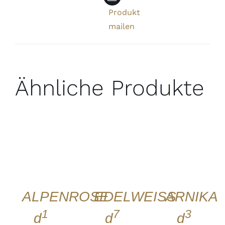
Produkt
mailen
Ähnliche Produkte
IN DEN
IN DEN
IN DEN
WARENKORB
WARENKORB
WARENKORB
/
/
/
DETAILS
DETAILS
DETAILS
QUICK
QUICK
QUICK
VIEW
VIEW
VIEW
ALPENROSE
EDELWEISS
ARNIKA
1
7
3
d
d
d