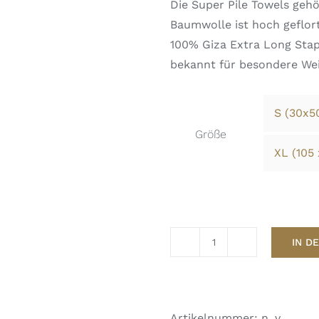
Die Super Pile Towels geh
Baumwolle ist hoch geflor
100% Giza Extra Long Stap
bekannt für besondere Weic
S (30x5
Größe
XL (105
IN D
ABYSS
HABIDECORTOWE
SUPER
PILEWHITE
Artikelnummer:
n. v.