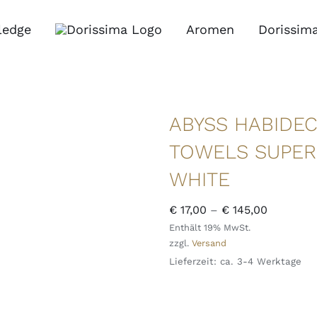
ledge
Aromen
Dorissim
ABYSS HABIDE
TOWELS SUPER 
WHITE
Preisspa
€
17,00
–
€
145,00
Enthält 19% MwSt.
€ 17,00
zzgl.
Versand
bis
Lieferzeit: ca. 3-4 Werktage
€ 145,00