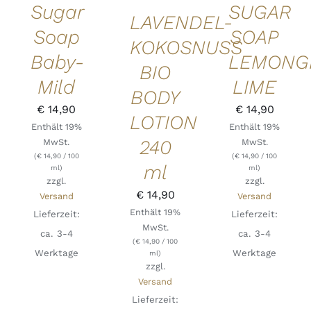
Sugar
SUGAR
LAVENDEL-
Soap
SOAP
KOKOSNUSS
Baby-
LEMONG
BIO
Mild
LIME
BODY
€
14,90
€
14,90
LOTION
Enthält 19%
Enthält 19%
240
MwSt.
MwSt.
(
€
14,90
/ 100
(
€
14,90
/ 100
ml
ml)
ml)
zzgl.
zzgl.
€
14,90
Versand
Versand
Enthält 19%
Lieferzeit:
Lieferzeit:
MwSt.
ca. 3-4
ca. 3-4
(
€
14,90
/ 100
Werktage
Werktage
ml)
zzgl.
Versand
Lieferzeit: