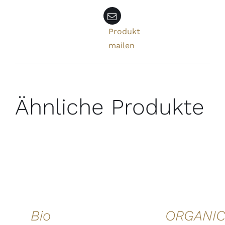
Produkt
mailen
Ähnliche Produkte
IN DEN
IN DEN
WARENKORB
WARENKORB
IN DEN
/
/
WARENKORB
DETAILS
DETAILS
/
QUICK
QUICK
DETAILS
VIEW
VIEW
QUICK
VIEW
Bio
ORGANI