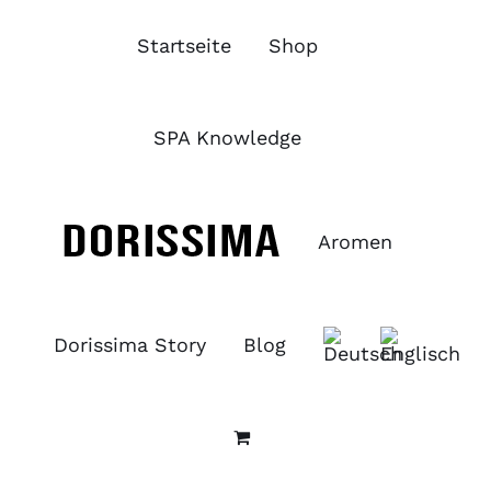
Zum
Inhalt
Startseite
Shop
springen
SPA Knowledge
Aromen
Dorissima Story
Blog