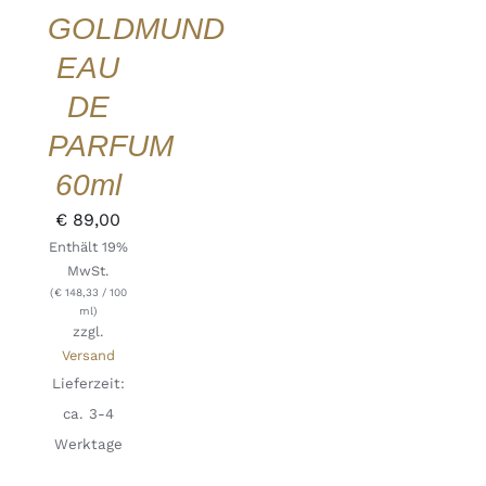
GOLDMUND
QUICK
VIEW
EAU
DE
PARFUM
60ml
€
89,00
Enthält 19%
MwSt.
(
€
148,33
/ 100
ml)
zzgl.
Versand
Lieferzeit:
ca. 3-4
Werktage