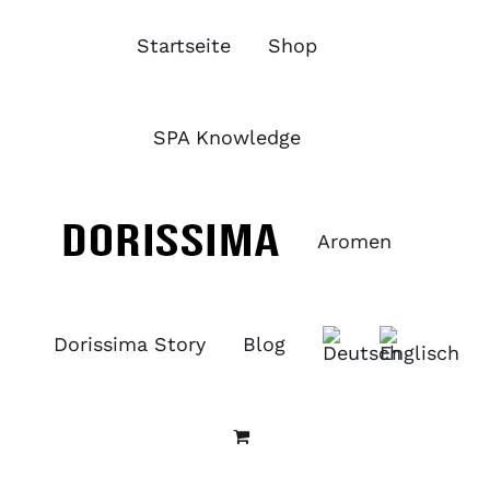
Zum
Inhalt
Startseite
Shop
springen
SPA Knowledge
Aromen
Dorissima Story
Blog