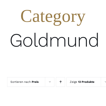
Category
Goldmund
Sortieren nach
Preis
Zeige
12 Produkte
IN
DEN
WARENKORB
/
DETAILS