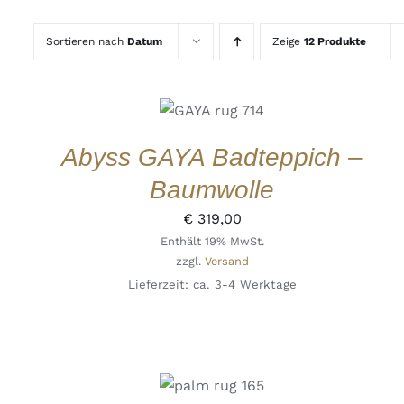
Sortieren nach
Datum
Zeige
12 Produkte
IN DEN
WARENKORB
/
DETAILS
QUICK
Abyss GAYA Badteppich –
VIEW
Baumwolle
€
319,00
Enthält 19% MwSt.
zzgl.
Versand
Lieferzeit: ca. 3-4 Werktage
IN DEN
WARENKORB
/
DETAILS