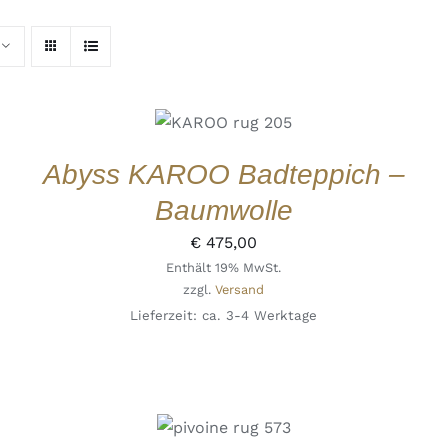
IN DEN
WARENKORB
/
DETAILS
QUICK VIEW
Abyss KAROO Badteppich –
Baumwolle
€
475,00
Enthält 19% MwSt.
zzgl.
Versand
Lieferzeit: ca. 3-4 Werktage
IN DEN
WARENKORB
/
DETAILS