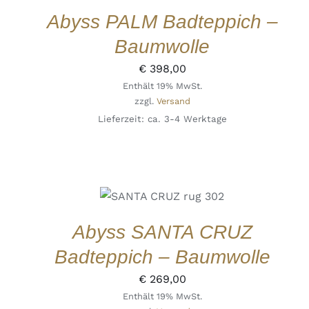
QUICK
Abyss PALM Badteppich –
VIEW
Baumwolle
€
398,00
Enthält 19% MwSt.
zzgl.
Versand
Lieferzeit: ca. 3-4 Werktage
AUSFÜHRUNG
DIESES
WÄHLEN
/
PRODUKT
DETAILS
QUICK
WEIST
VIEW
Abyss SANTA CRUZ
MEHRERE
VARIANTEN
Badteppich – Baumwolle
AUF.
DIE
€
269,00
OPTIONEN
KÖNNEN
Enthält 19% MwSt.
AUF