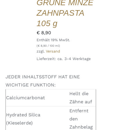
GRÜNE MINZE
/
DETAILS
ZAHNPASTA
QUICK
VIEW
105 g
€
8,90
Enthält 19% MwSt.
(
€
8,90
/ 100 ml)
zzgl.
Versand
Lieferzeit: ca. 3-4 Werktage
JEDER INHALTSSTOFF HAT EINE
WICHTIGE FUNKTION:
Hellt die
Calciumcarbonat
Zähne auf
Entfernt
Hydrated Silica
den
(Kieselerde)
Zahnbelag