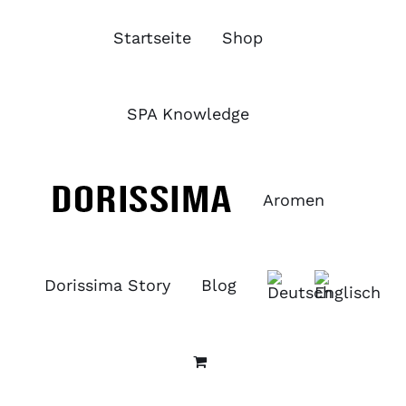
Zum
Inhalt
Startseite
Shop
springen
SPA Knowledge
Aromen
Dorissima Story
Blog