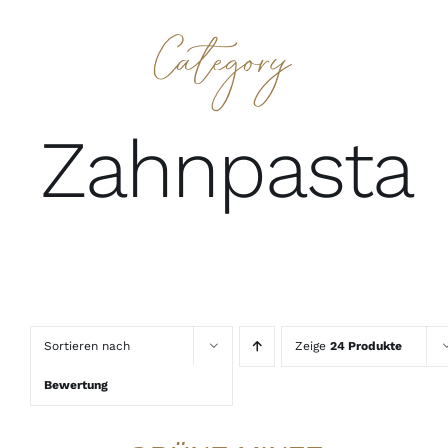
Category
Zahnpasta
Sortieren nach
Zeige
24 Produkte
Bewertung
IN
DEN
WARENKORB