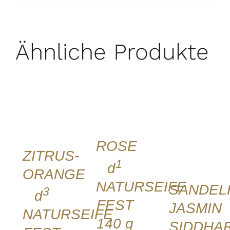
Ähnliche Produkte
IN DEN
IN DEN
WARENKORB
WARENKORB
/
IN DEN
/
DETAILS
WARENKORB
DETAILS
QUICK
/
QUICK
VIEW
DETAILS
VIEW
ROSE
QUICK
ZITRUS-
VIEW
1
d
ORANGE
NATURSEIFE
SANDEL
3
d
FEST
JASMIN
NATURSEIFE
140 g
SIDDHA