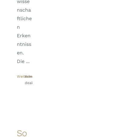
wisse
nscha
ftliche
n
Erken
ntniss
en.
Die ...
Weiterlesen
Kommentare
deaktiviert
für
Aspekte
einer
ganzheitlichen
Therapie
So