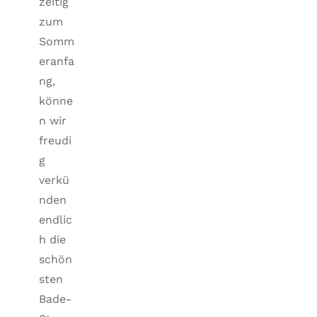
zeitig
zum
Somm
eranfa
ng,
könne
n wir
freudi
g
verkü
nden
endlic
h die
schön
sten
Bade-