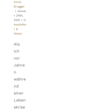
Doris
Brugger
|
Janua
r 24th,
2021
|
N
ewslette
r &
News
Als
ich
vor
Jahre
n
währe
nd
einer
Leben
skrise