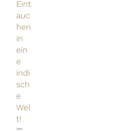
Eint
auc
hen
in
ein
e
indi
sch
e
Wel
t!
Von