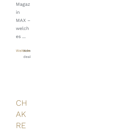
Magaz
in
MAX –
welch
es ...
Weiterlesen
Kommentare
deaktiviert
für
Von
Natur
aus
schön
CH
AK
RE