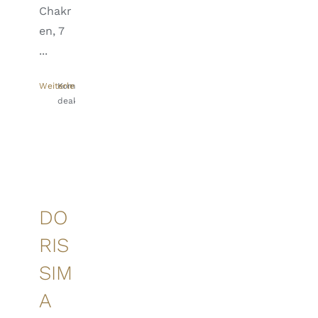
Chakr
en, 7
...
Weiterlesen
Kommentare
deaktiviert
für
CHAKRENLEHRE
BY
DORISSIMA
DO
RIS
SIM
A