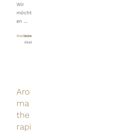
Wir
möcht
en ...
Weiterlesen
Kommentare
deaktiviert
für
DORISSIMA
auf
den
Spuren
der
Farbenlehre!
Aro
ma
the
rapi