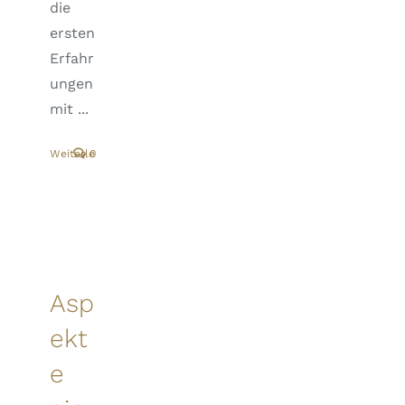
die
ersten
Erfahr
ungen
mit ...
Weiterlesen
0
Asp
ekt
e