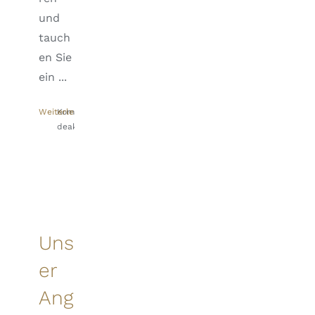
und
tauch
en Sie
ein ...
Weiterlesen
Kommentare
deaktiviert
für
SIDDHARTHA
–
Eintauchen
in
eine
indische
Uns
Welt!
er
Ang