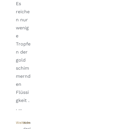
Es
reiche
n nur
wenig
e
Tropfe
n der
gold
schim
mernd
en
Flüssi
gkeit .
. ...
Weiterlesen
Kommentare
deaktiviert