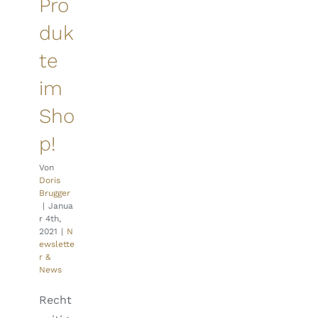
Pro
duk
te
im
Sho
p!
Von
Doris
Brugger
|
Janua
r 4th,
2021
|
N
ewslette
r &
News
Recht