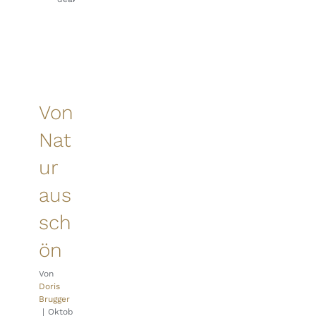
für
Spa
Inside
Von
Nat
ur
aus
sch
ön
Von
Doris
Brugger
|
Oktob