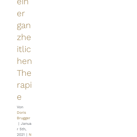
ein
er
gan
zhe
itlic
hen
The
rapi
e
Von
Doris
Brugger
|
Janua
r 5th,
2021
|
N