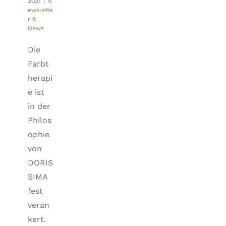
2021
|
N
ewslette
r &
News
Die
Farbt
herapi
e ist
in der
Philos
ophie
von
DORIS
SIMA
fest
veran
kert.